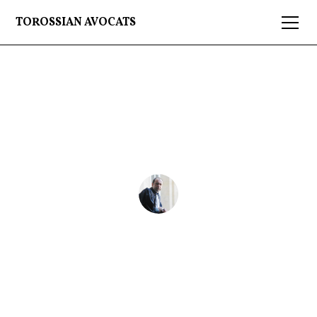
TOROSSIAN AVOCATS
Les frais de mandat du
député
Sévag Torossian
11 Jan 2022